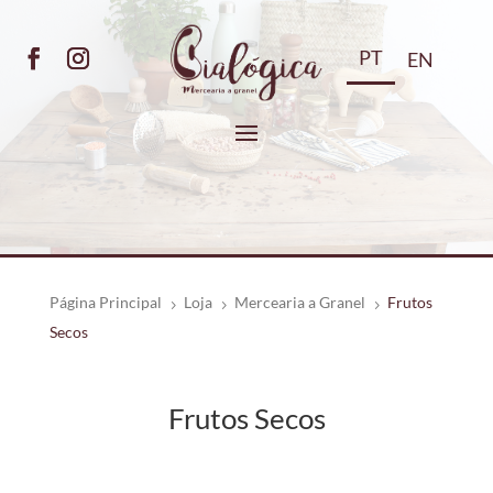
PT
EN
Página Principal
Loja
Mercearia a Granel
Frutos
5
5
5
Secos
Frutos Secos