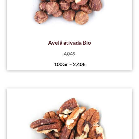
Avelã ativada Bio
A049
100Gr – 2,40€