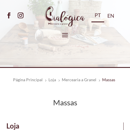
PT
EN
Página Principal
Loja
Mercearia a Granel
Massas
5
5
5
Massas
Loja